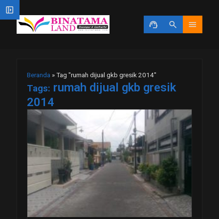
left_panel_open
support_agent
search
menu
Beranda
»
Tag "rumah dijual gkb gresik 2014"
rumah dijual gkb gresik
Tags:
2014