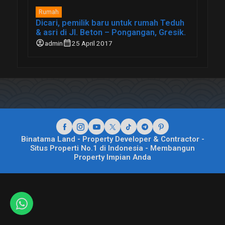
Rumah
Dicari, pemilik baru untuk rumah Teduh
& asri di Jl. Beton – Pongangan, Gresik.
account_circle
calendar_month
admin
25 April 2017
Binatama Land - Property Developer & Contractor -
Situs Properti No.1 di Indonesia - Membangun
Property Impian Anda