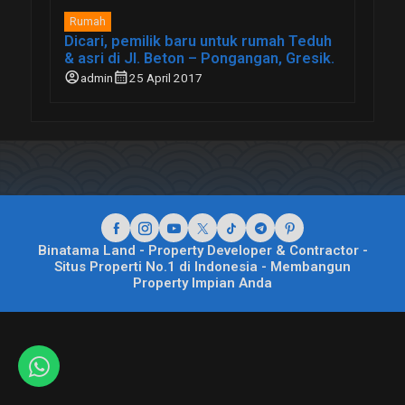
Rumah
Dicari, pemilik baru untuk rumah Teduh
& asri di Jl. Beton – Pongangan, Gresik.
account_circle
calendar_month
admin
25 April 2017
Binatama Land - Property Developer & Contractor -
Situs Properti No.1 di Indonesia - Membangun
Property Impian Anda