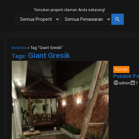
Temukan properti idaman Anda sekarang!
search
Beranda
»
Tag "Giant Gresik"
Giant Gresik
Tags:
Rumah
Pondok Po
account_circle
calendar_month
admin
7