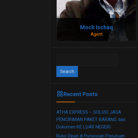
Moch Ischaq
Agent
081230909911
081230909911
Search
for:
widgets
Recent Posts
ATHA EXPRESS – SOLUSI JASA
PENGIRIMAN PAKET BARANG dan
Dokumen KE LUAR NEGERI
Ruko Dijual di Purwosari Pasuruan