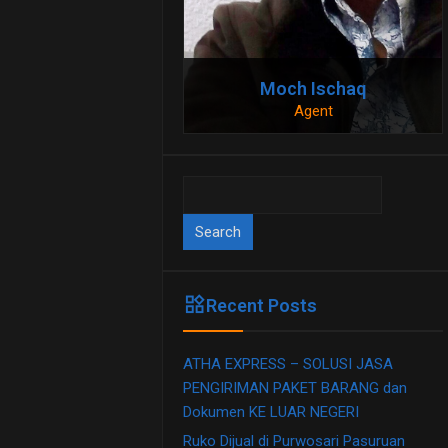
Moch Ischaq
Agent
081230909911
081230909911
Search
for:
widgets
Recent Posts
ATHA EXPRESS – SOLUSI JASA
PENGIRIMAN PAKET BARANG dan
Dokumen KE LUAR NEGERI
Ruko Dijual di Purwosari Pasuruan