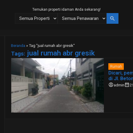
Temukan properti idaman Anda sekarang!
search
Beranda
»
Tag "jual rumah abr gresik"
jual rumah abr gresik
Tags:
Rumah
Dicari, pe
di Jl. Bet
account_circle
calendar_month
admin
2