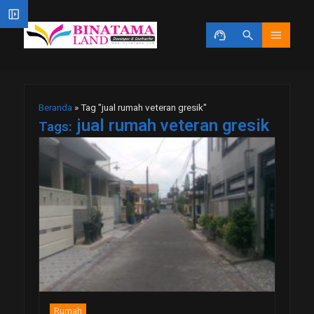
left_panel_open
support_agent
search
menu
Beranda
»
Tag "jual rumah veteran gresik"
jual rumah veteran gresik
Tags:
Rumah