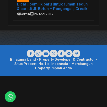
Dicari, pemilik baru untuk rumah Teduh
& asri di Jl. Beton – Pongangan, Gresik.
account_circle
calendar_month
admin
25 April 2017
Binatama Land - Property Developer & Contractor -
Situs Properti No.1 di Indonesia - Membangun
Property Impian Anda