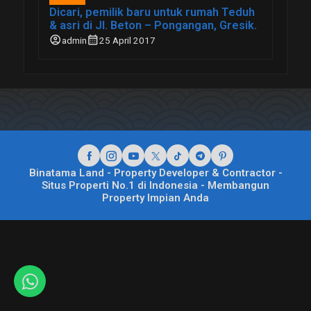
Dicari, pemilik baru untuk rumah Teduh
& asri di Jl. Beton – Pongangan, Gresik.
account_circle
calendar_month
admin
25 April 2017
Binatama Land - Property Developer & Contractor -
Situs Properti No.1 di Indonesia - Membangun
Property Impian Anda