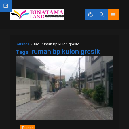
left_panel_open
support_agent
search
menu
Beranda
»
Tag "rumah bp kulon gresik"
rumah bp kulon gresik
Tags:
Rumah