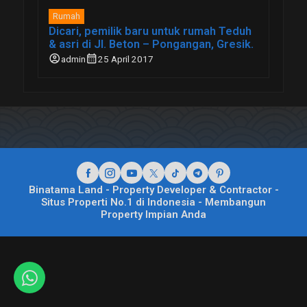
Rumah
Dicari, pemilik baru untuk rumah Teduh
& asri di Jl. Beton – Pongangan, Gresik.
account_circle
calendar_month
admin
25 April 2017
Binatama Land - Property Developer & Contractor -
Situs Properti No.1 di Indonesia - Membangun
Property Impian Anda