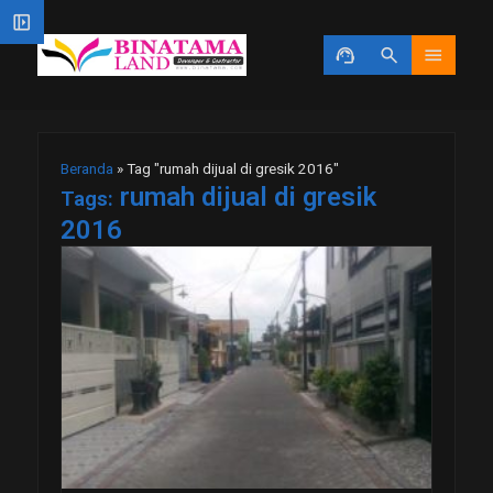
left_panel_open
support_agent
search
menu
Beranda
»
Tag "rumah dijual di gresik 2016"
rumah dijual di gresik
Tags:
2016