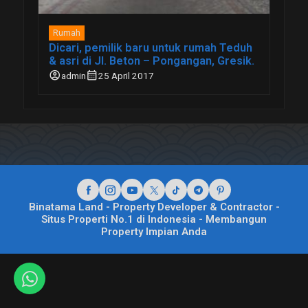
Rumah
Dicari, pemilik baru untuk rumah Teduh
& asri di Jl. Beton – Pongangan, Gresik.
account_circle
calendar_month
admin
25 April 2017
Binatama Land - Property Developer & Contractor -
Situs Properti No.1 di Indonesia - Membangun
Property Impian Anda