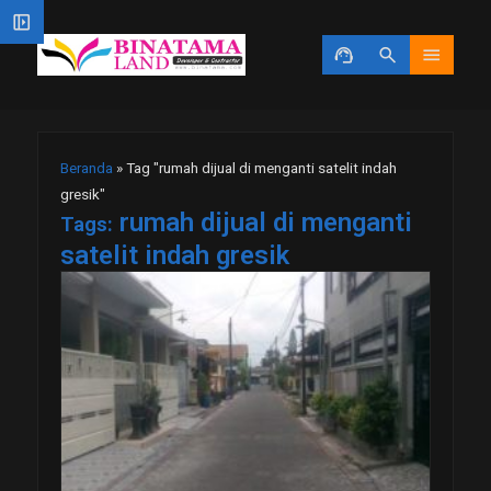
left_panel_open
support_agent
search
menu
Beranda
»
Tag "rumah dijual di menganti satelit indah
gresik"
rumah dijual di menganti
Tags:
satelit indah gresik