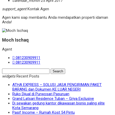
calendar_month
25 April 2017
support_agent
Kontak Agen
Agen kami siap membantu Anda mendapatkan properti idaman
Anda!
Moch Ischaq
Agent
081230909911
081230909911
Search
for:
widgets
Recent Posts
ATHA EXPRESS – SOLUSI JASA PENGIRIMAN PAKET
BARANG dan Dokumen KE LUAR NEGERI
Ruko Dijual di Purwosari Pasuruan
Grand Latsari Residence Tuban – Griya Exclusive
Di sewakan gedung kantor dikawasan bisnis paling elite
Kota Semarang
Pasif Income – Rumah Kost 54 Pintu