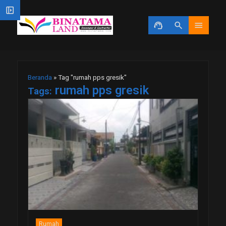
left_panel_open
support_agent
search
menu
Beranda
»
Tag "rumah pps gresik"
rumah pps gresik
Tags:
Rumah