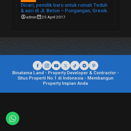
Dicari, pemilik baru untuk rumah Teduh
& asri di Jl. Beton – Pongangan, Gresik.
account_circle
calendar_month
admin
25 April 2017
Binatama Land - Property Developer & Contractor -
Situs Properti No.1 di Indonesia - Membangun
Property Impian Anda