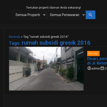
Temukan properti idaman Anda sekarang!
search
Beranda
»
Tag "rumah subsidi gresik 2016"
rumah subsidi gresik 2016
Tags:
Rumah
Dicari, pe
di Jl. Bet
account_circle
calendar_month
admin
2