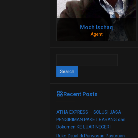
Moch Ischaq
Agent
081230909911
081230909911
Search
for:
widgets
Recent Posts
ATHA EXPRESS – SOLUSI JASA
PENGIRIMAN PAKET BARANG dan
Dokumen KE LUAR NEGERI
Ruko Dijual di Purwosari Pasuruan