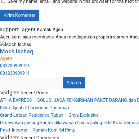
Save my name, email, and website in this browser for the next 
support_agent
Kontak Agen
Agen kami siap membantu Anda mendapatkan properti idaman Anda
Moch Ischaq
Agent
081230909911
081230909911
Search
for:
widgets
Recent Posts
ATHA EXPRESS – SOLUSI JASA PENGIRIMAN PAKET BARANG dan 
Ruko Dijual di Purwosari Pasuruan
Grand Latsari Residence Tuban – Griya Exclusive
Di sewakan gedung kantor dikawasan bisnis paling elite Kota Semar
Pasif Income – Rumah Kost 54 Pintu
widgets
Recent Comments