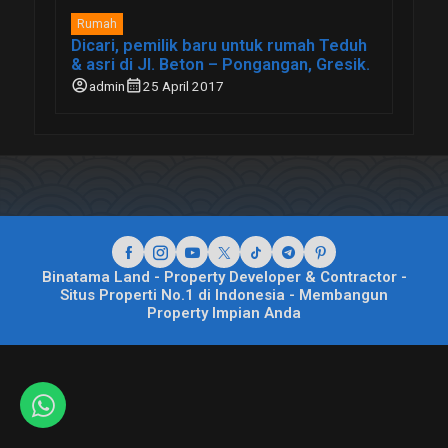
Rumah
Dicari, pemilik baru untuk rumah Teduh
& asri di Jl. Beton – Pongangan, Gresik.
account_circle
calendar_month
admin
25 April 2017
Binatama Land - Property Developer & Contractor -
Situs Properti No.1 di Indonesia - Membangun
Property Impian Anda