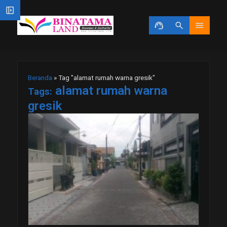
left_panel_open
support_agent
search
menu
Beranda
»
Tag "alamat rumah warna gresik"
alamat rumah warna
Tags:
gresik