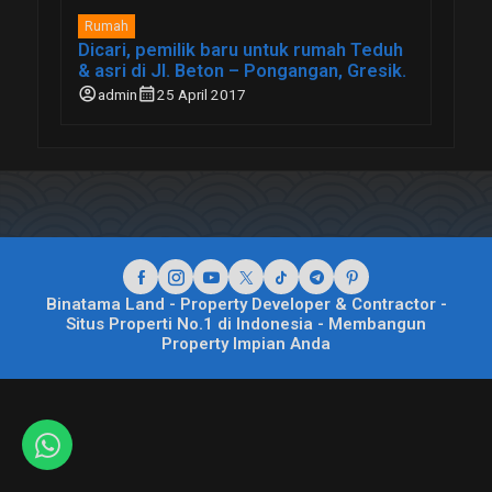
Rumah
Dicari, pemilik baru untuk rumah Teduh
& asri di Jl. Beton – Pongangan, Gresik.
account_circle
calendar_month
admin
25 April 2017
Binatama Land - Property Developer & Contractor -
Situs Properti No.1 di Indonesia - Membangun
Property Impian Anda