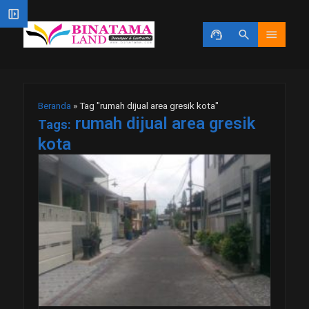
left_panel_open
support_agent
search
menu
Beranda
»
Tag "rumah dijual area gresik kota"
rumah dijual area gresik
Tags:
kota