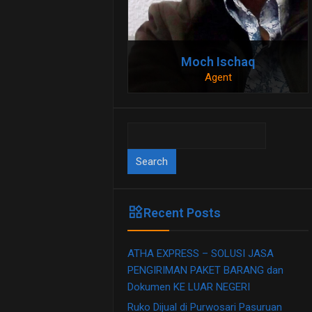
Moch Ischaq
Agent
081230909911
081230909911
Search
for:
widgets
Recent Posts
ATHA EXPRESS – SOLUSI JASA
PENGIRIMAN PAKET BARANG dan
Dokumen KE LUAR NEGERI
Ruko Dijual di Purwosari Pasuruan