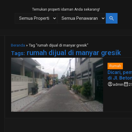
Temukan properti idaman Anda sekarang!
search
Beranda
»
Tag "rumah dijual di manyar gresik"
rumah dijual di manyar gresik
Tags:
Rumah
Dicari, pe
di Jl. Bet
account_circle
calendar_month
admin
2